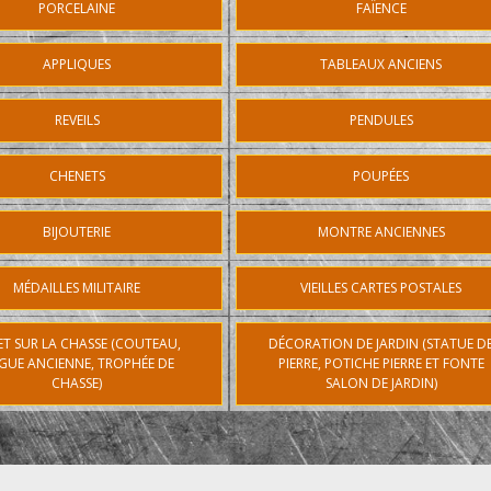
PORCELAINE
FAÏENCE
APPLIQUES
TABLEAUX ANCIENS
REVEILS
PENDULES
CHENETS
POUPÉES
BIJOUTERIE
MONTRE ANCIENNES
MÉDAILLES MILITAIRE
VIEILLES CARTES POSTALES
ET SUR LA CHASSE (COUTEAU,
DÉCORATION DE JARDIN (STATUE D
GUE ANCIENNE, TROPHÉE DE
PIERRE, POTICHE PIERRE ET FONTE
CHASSE)
SALON DE JARDIN)