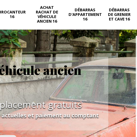
ACHAT
DÉBARRAS
DÉBARRAS
BROCANTEUR
RACHAT DE
D'APPARTEMENT
DE GRENIER
16
VÉHICULE
16
ET CAVE 16
ANCIEN 16
éhicule ancien
éplacement gratuits
s actuelles et paiement au comptant