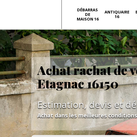
DÉBARRAS
ANTIQUAIRE
DE
16
MAISON 16
Achat rachat de v
Etagnac 16150
Estimation, devis et d
Achat dans les meilleures condition