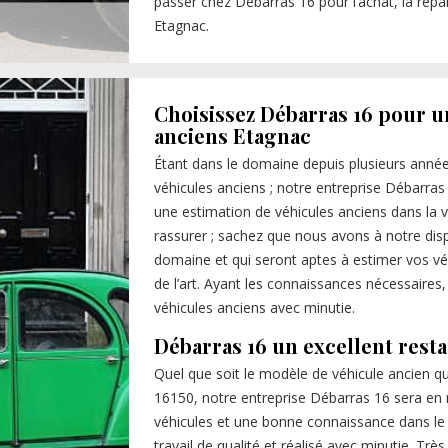
passer chez Débarras 16 pour l’achat, la répar
Etagnac.
Choisissez Débarras 16 pour u
anciens Etagnac
Étant dans le domaine depuis plusieurs anné
véhicules anciens ; notre entreprise Débarras 
une estimation de véhicules anciens dans la v
rassurer ; sachez que nous avons à notre disp
domaine et qui seront aptes à estimer vos véh
de l’art. Ayant les connaissances nécessaires
véhicules anciens avec minutie.
Débarras 16 un excellent rest
Quel que soit le modèle de véhicule ancien qu
16150, notre entreprise Débarras 16 sera en 
véhicules et une bonne connaissance dans le
travail de qualité et réalisé avec minutie. Trè