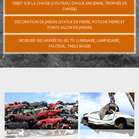
OBJET SUR LA CHASSE (COUTEAU, DAGUE ANCIENNE, TROPHÉE DE
CHASSE)
DÉCORATION DE JARDIN (STATUE DE PIERRE, POTICHE PIERRE ET
FONTE SALON DE JARDIN)
MOBILIER XXE (ANNÉE 50, 60, 70, LUMINAIRE, LAMPADAIRE,
FAUTEUIL, TABLE BASSE)