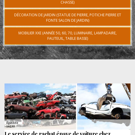
CHASSE)
DÉCORATION DE JARDIN (STATUE DE PIERRE, POTICHE PIERRE ET
FONTE SALON DE JARDIN)
MOBILIER XXE (ANNÉE 50, 60, 70, LUMINAIRE, LAMPADAIRE,
FAUTEUIL, TABLE BASSE)
Le service de rachat épave de voiture chez