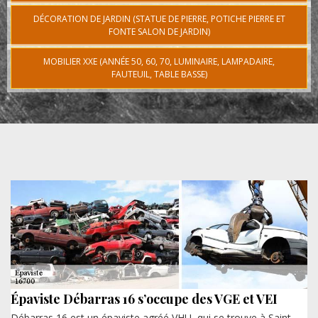
DÉCORATION DE JARDIN (STATUE DE PIERRE, POTICHE PIERRE ET
FONTE SALON DE JARDIN)
MOBILIER XXE (ANNÉE 50, 60, 70, LUMINAIRE, LAMPADAIRE,
FAUTEUIL, TABLE BASSE)
Épaviste Débarras 16 s’occupe des VGE et VEI
Débarras 16 est un épaviste agréé VHU, qui se trouve à Saint