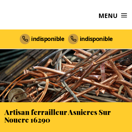
MENU
indisponible
indisponible
Artisan ferrailleur Asnieres Sur
Nouere 16290