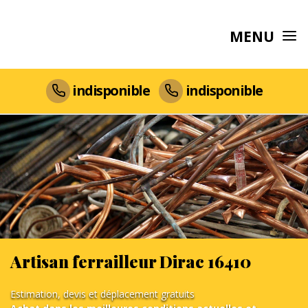
MENU
indisponible
indisponible
Artisan ferrailleur Dirac 16410
Estimation, devis et déplacement gratuits