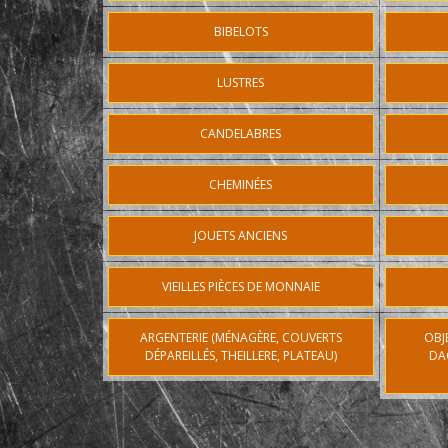
BIBELOTS
LUSTRES
CANDELABRES
CHEMINÉES
JOUETS ANCIENS
VIEILLES PIÈCES DE MONNAIE
ARGENTERIE (MÉNAGÈRE, COUVERTS
OBJ
DÉPAREILLÉS, THEILLERE, PLATEAU)
DA