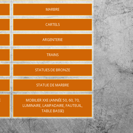
MARBRE
CARTELS
ARGENTERIE
TRAINS
STATUES DE BRONZE
STATUE DE MARBRE
E
MOBILIER XXE (ANNÉE 50, 60, 70,
LUMINAIRE, LAMPADAIRE, FAUTEUIL,
TABLE BASSE)