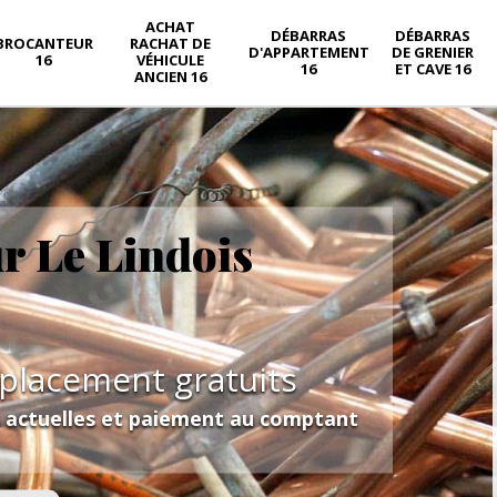
ACHAT
DÉBARRAS
DÉBARRAS
BROCANTEUR
RACHAT DE
D'APPARTEMENT
DE GRENIER
16
VÉHICULE
16
ET CAVE 16
ANCIEN 16
ur Le Lindois
éplacement gratuits
s actuelles et paiement au comptant