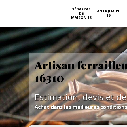
DÉBARRAS
ANTIQUAIRE
DE
16
MAISON 16
Artisan ferraille
16310
Estimation, devis et d
Achat dans les meilleures condition