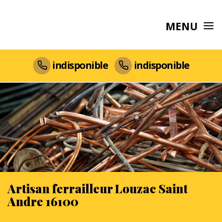
MENU
indisponible
indisponible
Artisan ferrailleur Louzac Saint
Andre 16100