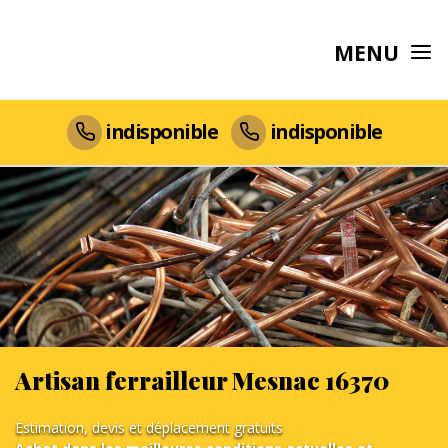
MENU
indisponible
indisponible
Artisan ferrailleur Mesnac 16370
Estimation, devis et déplacement gratuits