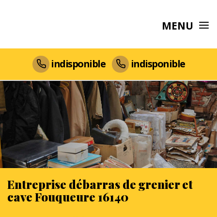
MENU
indisponible
indisponible
Entreprise débarras de grenier et
cave Fouqueure 16140