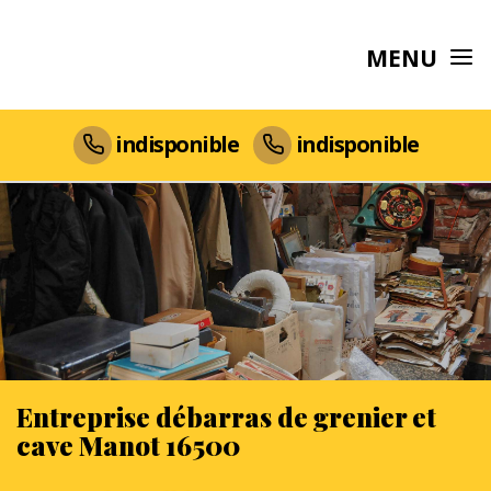
MENU
indisponible
indisponible
Entreprise débarras de grenier et
cave Manot 16500