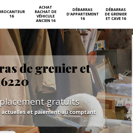
ACHAT
DÉBARRAS
DÉBARRAS
BROCANTEUR
RACHAT DE
D'APPARTEMENT
DE GRENIER
16
VÉHICULE
16
ET CAVE 16
ANCIEN 16
as de grenier et
16220
éplacement gratuits
s actuelles et paiement au comptant