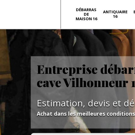
DÉBARRAS
ANTIQUAIRE
DE
16
MAISON 16
Entreprise débarr
cave Vilhonneur 
Estimation, devis et d
Achat dans les meilleures condition