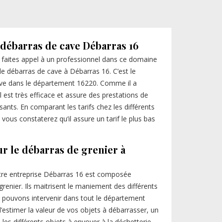
 débarras de cave Débarras 16
 faites appel à un professionnel dans ce domaine
z le débarras de cave à Débarras 16. C’est le
cave dans le département 16220. Comme il a
l est très efficace et assure des prestations de
ssants. En comparant les tarifs chez les différents
 vous constaterez qu’il assure un tarif le plus bas
ur le débarras de grenier à
notre entreprise Débarras 16 est composée
renier. Ils maitrisent le maniement des différents
us pouvons intervenir dans tout le département
’estimer la valeur de vos objets à débarrasser, un
les différents objets à envoyer à la déchetterie,