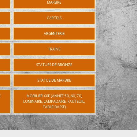
MARBRE
CARTELS
ARGENTERIE
TRAINS
STATUES DE BRONZE
STATUE DE MARBRE
E
MOBILIER XXE (ANNÉE 50, 60, 70,
LUMINAIRE, LAMPADAIRE, FAUTEUIL,
TABLE BASSE)