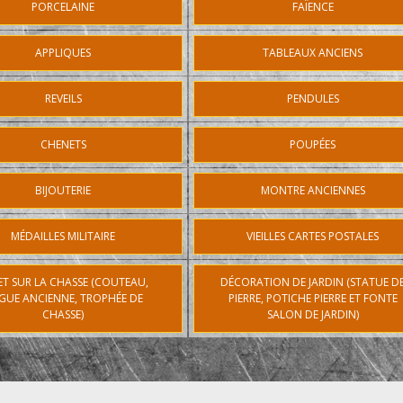
PORCELAINE
FAÏENCE
APPLIQUES
TABLEAUX ANCIENS
REVEILS
PENDULES
CHENETS
POUPÉES
BIJOUTERIE
MONTRE ANCIENNES
MÉDAILLES MILITAIRE
VIEILLES CARTES POSTALES
ET SUR LA CHASSE (COUTEAU,
DÉCORATION DE JARDIN (STATUE D
GUE ANCIENNE, TROPHÉE DE
PIERRE, POTICHE PIERRE ET FONTE
CHASSE)
SALON DE JARDIN)