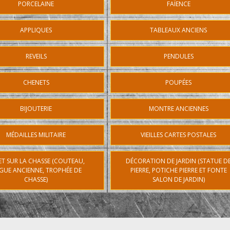
PORCELAINE
FAÏENCE
APPLIQUES
TABLEAUX ANCIENS
REVEILS
PENDULES
CHENETS
POUPÉES
BIJOUTERIE
MONTRE ANCIENNES
MÉDAILLES MILITAIRE
VIEILLES CARTES POSTALES
ET SUR LA CHASSE (COUTEAU,
DÉCORATION DE JARDIN (STATUE D
GUE ANCIENNE, TROPHÉE DE
PIERRE, POTICHE PIERRE ET FONTE
CHASSE)
SALON DE JARDIN)