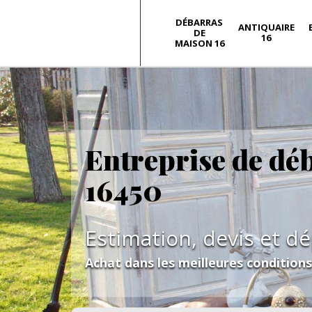
DÉBARRAS
ANTIQUAIRE
DE
16
MAISON 16
Entreprise de dé
16450
Estimation, devis et d
Achat dans les meilleures condition