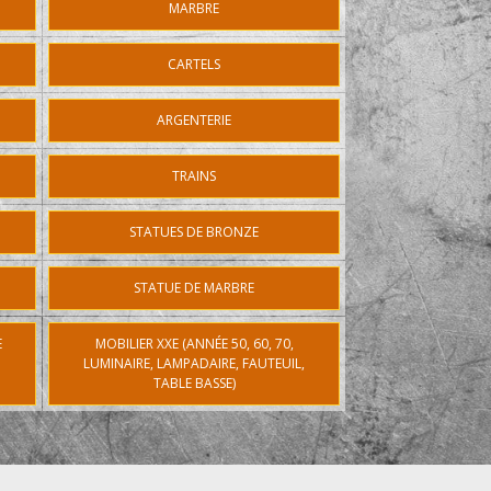
MARBRE
CARTELS
ARGENTERIE
TRAINS
STATUES DE BRONZE
STATUE DE MARBRE
E
MOBILIER XXE (ANNÉE 50, 60, 70,
LUMINAIRE, LAMPADAIRE, FAUTEUIL,
TABLE BASSE)