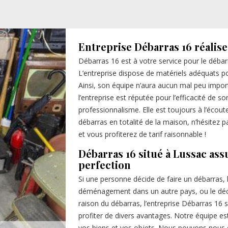
Entreprise Débarras 16 réalise
Débarras 16 est à votre service pour le déb
L’entreprise dispose de matériels adéquats po
Ainsi, son équipe n’aura aucun mal peu impor
l’entreprise est réputée pour l’efficacité de 
professionnalisme. Elle est toujours à l’écout
débarras en totalité de la maison, n’hésitez pa
et vous profiterez de tarif raisonnable !
Débarras 16 situé à Lussac ass
perfection
Si une personne décide de faire un débarras, l
déménagement dans un autre pays, ou le décè
raison du débarras, l’entreprise Débarras 16 s
profiter de divers avantages. Notre équipe e
vos biens et vos objets. Nous pouvons nous