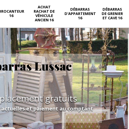
ACHAT
DÉBARRAS
DÉBARRAS
BROCANTEUR
RACHAT DE
D'APPARTEMENT
DE GRENIER
16
VÉHICULE
16
ET CAVE 16
ANCIEN 16
barras Lussac
éplacement gratuits
s actuelles et paiement au comptant