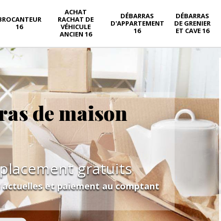
ACHAT
DÉBARRAS
DÉBARRAS
BROCANTEUR
RACHAT DE
D'APPARTEMENT
DE GRENIER
16
VÉHICULE
16
ET CAVE 16
ANCIEN 16
ras de maison
éplacement gratuits
s actuelles et paiement au comptant