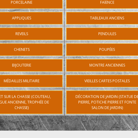
PORCELAINE
FAÏENCE
APPLIQUES
TABLEAUX ANCIENS
REVEILS
PENDULES
CHENETS
POUPÉES
BIJOUTERIE
MONTRE ANCIENNES
MÉDAILLES MILITAIRE
VIEILLES CARTES POSTALES
ET SUR LA CHASSE (COUTEAU,
DÉCORATION DE JARDIN (STATUE D
GUE ANCIENNE, TROPHÉE DE
PIERRE, POTICHE PIERRE ET FONTE
CHASSE)
SALON DE JARDIN)