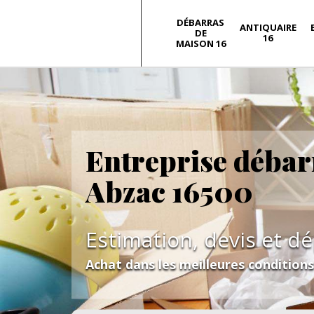
DÉBARRAS
ANTIQUAIRE
DE
16
MAISON 16
Entreprise débar
Abzac 16500
Estimation, devis et d
Achat dans les meilleures condition