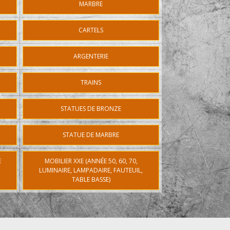
MARBRE
CARTELS
ARGENTERIE
TRAINS
STATUES DE BRONZE
STATUE DE MARBRE
E
MOBILIER XXE (ANNÉE 50, 60, 70,
LUMINAIRE, LAMPADAIRE, FAUTEUIL,
TABLE BASSE)