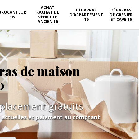
ACHAT
DÉBARRAS
DÉBARRAS
BROCANTEUR
RACHAT DE
D'APPARTEMENT
DE GRENIER
16
VÉHICULE
16
ET CAVE 16
ANCIEN 16
ras de maison
0
éplacement gratuits
s actuelles et paiement au comptant