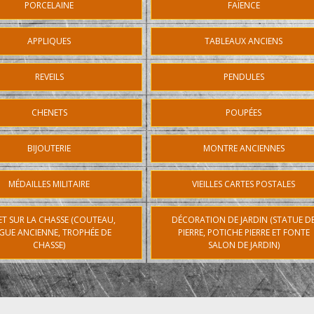
PORCELAINE
FAÏENCE
APPLIQUES
TABLEAUX ANCIENS
REVEILS
PENDULES
CHENETS
POUPÉES
BIJOUTERIE
MONTRE ANCIENNES
MÉDAILLES MILITAIRE
VIEILLES CARTES POSTALES
ET SUR LA CHASSE (COUTEAU,
DÉCORATION DE JARDIN (STATUE D
GUE ANCIENNE, TROPHÉE DE
PIERRE, POTICHE PIERRE ET FONTE
CHASSE)
SALON DE JARDIN)