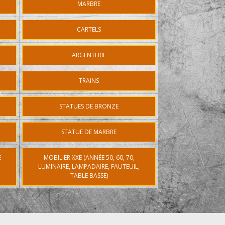
MARBRE
CARTELS
ARGENTERIE
TRAINS
STATUES DE BRONZE
STATUE DE MARBRE
E
MOBILIER XXE (ANNÉE 50, 60, 70,
LUMINAIRE, LAMPADAIRE, FAUTEUIL,
TABLE BASSE)