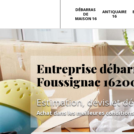
DÉBARRAS
ANTIQUAIRE
DE
16
MAISON 16
Entreprise débar
Foussignac 1620
Estimation, devis et d
Achat dans les meilleures condition