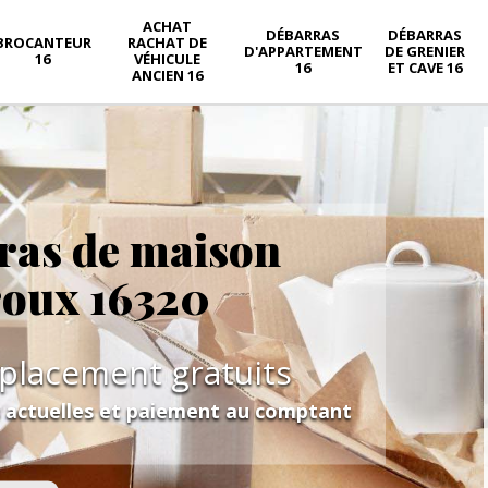
ACHAT
DÉBARRAS
DÉBARRAS
BROCANTEUR
RACHAT DE
D'APPARTEMENT
DE GRENIER
16
VÉHICULE
16
ET CAVE 16
ANCIEN 16
ras de maison
roux 16320
éplacement gratuits
s actuelles et paiement au comptant