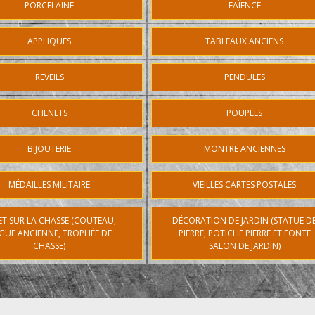
PORCELAINE
FAÏENCE
APPLIQUES
TABLEAUX ANCIENS
REVEILS
PENDULES
CHENETS
POUPÉES
BIJOUTERIE
MONTRE ANCIENNES
MÉDAILLES MILITAIRE
VIEILLES CARTES POSTALES
ET SUR LA CHASSE (COUTEAU,
DÉCORATION DE JARDIN (STATUE D
GUE ANCIENNE, TROPHÉE DE
PIERRE, POTICHE PIERRE ET FONTE
CHASSE)
SALON DE JARDIN)