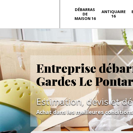
DÉBARRAS
ANTIQUAIRE
DE
16
MAISON 16
Entreprise débar
Gardes Le Ponta
Estimation, devis et d
Achat dans les meilleures condition