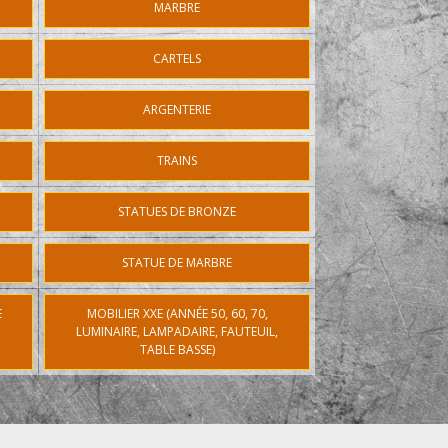
MARBRE
CARTELS
ARGENTERIE
TRAINS
STATUES DE BRONZE
STATUE DE MARBRE
E
MOBILIER XXE (ANNÉE 50, 60, 70,
LUMINAIRE, LAMPADAIRE, FAUTEUIL,
TABLE BASSE)