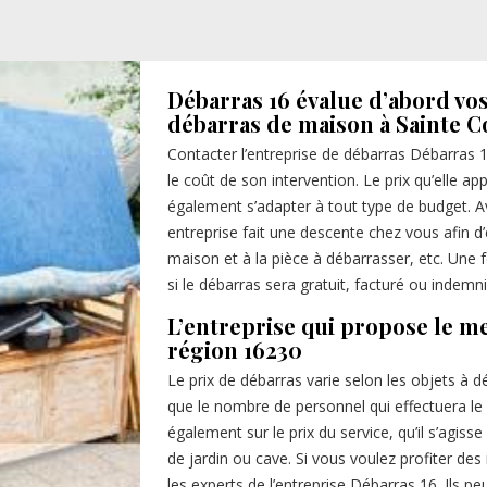
Débarras 16 évalue d’abord vos
débarras de maison à Sainte 
Contacter l’entreprise de débarras Débarras 
le coût de son intervention. Le prix qu’elle ap
également s’adapter à tout type de budget. Ava
entreprise fait une descente chez vous afin d’é
maison et à la pièce à débarrasser, etc. Une f
si le débarras sera gratuit, facturé ou indemni
L’entreprise qui propose le me
région 16230
Le prix de débarras varie selon les objets à dé
que le nombre de personnel qui effectuera le se
également sur le prix du service, qu’il s’agi
de jardin ou cave. Si vous voulez profiter de
les experts de l’entreprise Débarras 16. Ils 