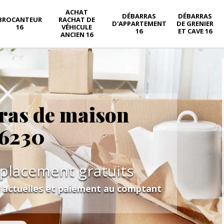
ACHAT
DÉBARRAS
DÉBARRAS
BROCANTEUR
RACHAT DE
D'APPARTEMENT
DE GRENIER
16
VÉHICULE
16
ET CAVE 16
ANCIEN 16
ras de maison
16230
éplacement gratuits
s actuelles et paiement au comptant