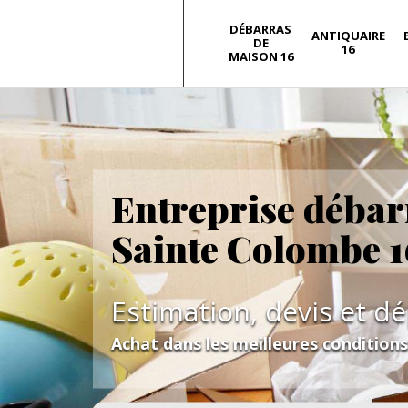
DÉBARRAS
ANTIQUAIRE
DE
16
MAISON 16
Entreprise débar
Sainte Colombe 
Estimation, devis et d
Achat dans les meilleures condition