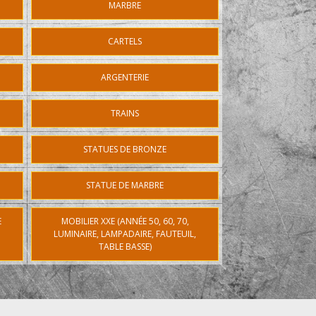
MARBRE
CARTELS
ARGENTERIE
TRAINS
STATUES DE BRONZE
STATUE DE MARBRE
E
MOBILIER XXE (ANNÉE 50, 60, 70,
LUMINAIRE, LAMPADAIRE, FAUTEUIL,
TABLE BASSE)