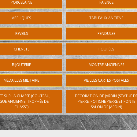
PORCELAINE
FAÏENCE
APPLIQUES
TABLEAUX ANCIENS
REVEILS
PENDULES
CHENETS
POUPÉES
BIJOUTERIE
MONTRE ANCIENNES
MÉDAILLES MILITAIRE
VIEILLES CARTES POSTALES
ET SUR LA CHASSE (COUTEAU,
DÉCORATION DE JARDIN (STATUE D
GUE ANCIENNE, TROPHÉE DE
PIERRE, POTICHE PIERRE ET FONTE
CHASSE)
SALON DE JARDIN)