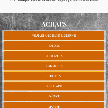
ACHATS
MEUBLES ANCIENS ET MODERNES
SALONS
SECRÉTAIRES
COMMODES
BIBELOTS
PORCELAINE
FAÏENCE
MARBRE