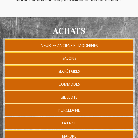
ACHATS
MEUBLES ANCIENS ET MODERNES
SALONS
SECRÉTAIRES
COMMODES
BIBELOTS
PORCELAINE
FAÏENCE
MARBRE