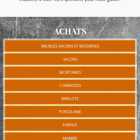
ACHATS
MEUBLES ANCIENS ET MODERNES
SALONS
SECRÉTAIRES
COMMODES
BIBELOTS
PORCELAINE
FAÏENCE
MARBRE