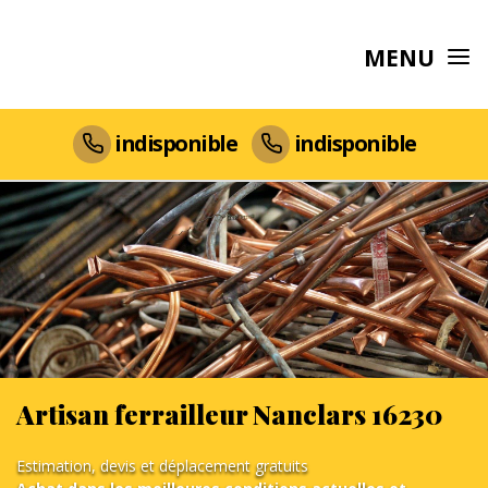
MENU
indisponible
indisponible
Artisan ferrailleur Nanclars 16230
Estimation, devis et déplacement gratuits