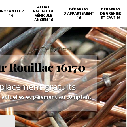
ACHAT
DÉBARRAS
DÉBARRAS
BROCANTEUR
RACHAT DE
D'APPARTEMENT
DE GRENIER
16
VÉHICULE
16
ET CAVE 16
ANCIEN 16
ur Rouillac 16170
éplacement gratuits
s actuelles et paiement au comptant