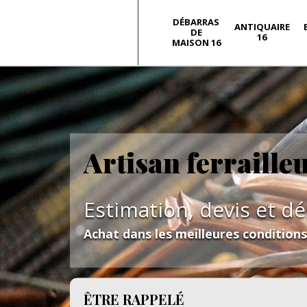
DÉBARRAS
ANTIQUAIRE
DE
16
MAISON 16
Artisan ferraille
Estimation, devis et d
Achat dans les meilleures condition
ÊTRE RAPPELÉ