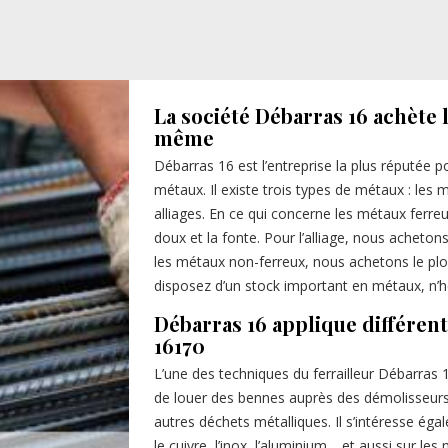
La société Débarras 16 achète
même
Débarras 16 est l’entreprise la plus réputée p
métaux. Il existe trois types de métaux : les 
alliages. En ce qui concerne les métaux ferreux
doux et la fonte. Pour l’alliage, nous achetons 
les métaux non-ferreux, nous achetons le plomb,
disposez d’un stock important en métaux, n’h
Débarras 16 applique différent
16170
L’une des techniques du ferrailleur Débarras
de louer des bennes auprès des démolisseurs 
autres déchets métalliques. Il s’intéresse ég
le cuivre, l’inox, l’aluminium… et aussi sur les