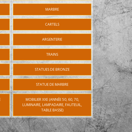
MARBRE
CARTELS
ARGENTERIE
TRAINS
STATUES DE BRONZE
STATUE DE MARBRE
E
MOBILIER XXE (ANNÉE 50, 60, 70,
LUMINAIRE, LAMPADAIRE, FAUTEUIL,
TABLE BASSE)