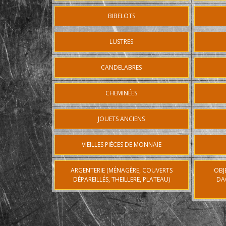
BIBELOTS
LUSTRES
CANDELABRES
CHEMINÉES
JOUETS ANCIENS
VIEILLES PIÈCES DE MONNAIE
ARGENTERIE (MÉNAGÈRE, COUVERTS
OBJ
DÉPAREILLÉS, THEILLERE, PLATEAU)
DA