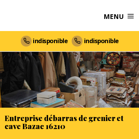
MENU
indisponible
indisponible
Entreprise débarras de grenier et
cave Bazac 16210