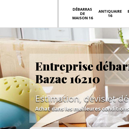
DÉBARRAS
ANTIQUAIRE
DE
16
MAISON 16
Entreprise débar
Bazac 16210
Estimation, devis et d
Achat dans les meilleures condition