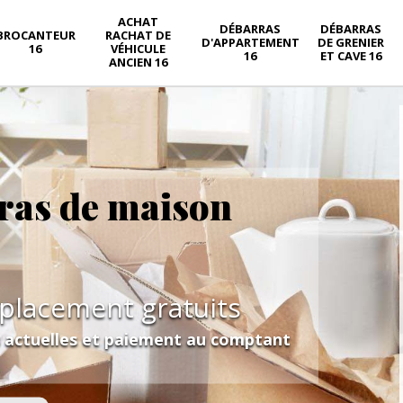
ACHAT
DÉBARRAS
DÉBARRAS
BROCANTEUR
RACHAT DE
D'APPARTEMENT
DE GRENIER
16
VÉHICULE
16
ET CAVE 16
ANCIEN 16
ras de maison
éplacement gratuits
s actuelles et paiement au comptant