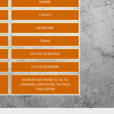
MARBRE
CARTELS
ARGENTERIE
TRAINS
STATUES DE BRONZE
STATUE DE MARBRE
E
MOBILIER XXE (ANNÉE 50, 60, 70,
LUMINAIRE, LAMPADAIRE, FAUTEUIL,
TABLE BASSE)