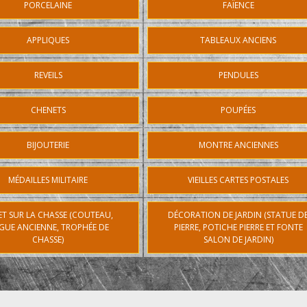
PORCELAINE
FAÏENCE
APPLIQUES
TABLEAUX ANCIENS
REVEILS
PENDULES
CHENETS
POUPÉES
BIJOUTERIE
MONTRE ANCIENNES
MÉDAILLES MILITAIRE
VIEILLES CARTES POSTALES
ET SUR LA CHASSE (COUTEAU,
DÉCORATION DE JARDIN (STATUE D
GUE ANCIENNE, TROPHÉE DE
PIERRE, POTICHE PIERRE ET FONTE
CHASSE)
SALON DE JARDIN)