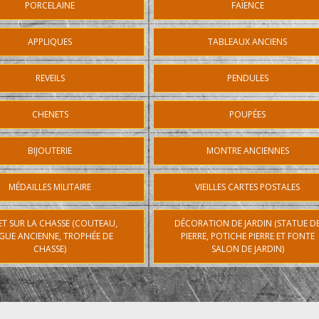
PORCELAINE
FAÏENCE
APPLIQUES
TABLEAUX ANCIENS
REVEILS
PENDULES
CHENETS
POUPÉES
BIJOUTERIE
MONTRE ANCIENNES
MÉDAILLES MILITAIRE
VIEILLES CARTES POSTALES
ET SUR LA CHASSE (COUTEAU,
DÉCORATION DE JARDIN (STATUE D
GUE ANCIENNE, TROPHÉE DE
PIERRE, POTICHE PIERRE ET FONTE
CHASSE)
SALON DE JARDIN)