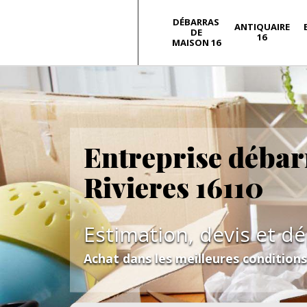
DÉBARRAS
ANTIQUAIRE
DE
16
MAISON 16
Entreprise débar
Rivieres 16110
Estimation, devis et d
Achat dans les meilleures condition