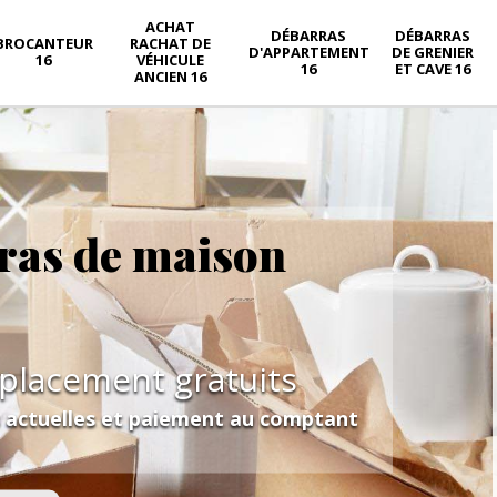
ACHAT
DÉBARRAS
DÉBARRAS
BROCANTEUR
RACHAT DE
D'APPARTEMENT
DE GRENIER
16
VÉHICULE
16
ET CAVE 16
ANCIEN 16
ras de maison
éplacement gratuits
s actuelles et paiement au comptant