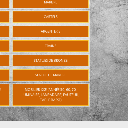
MARBRE
CARTELS
ARGENTERIE
TRAINS
STATUES DE BRONZE
STATUE DE MARBRE
E
MOBILIER XXE (ANNÉE 50, 60, 70,
LUMINAIRE, LAMPADAIRE, FAUTEUIL,
TABLE BASSE)