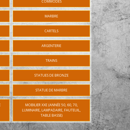
COMMODES
MARBRE
CARTELS
ARGENTERIE
TRAINS
STATUES DE BRONZE
STATUE DE MARBRE
E
MOBILIER XXE (ANNÉE 50, 60, 70,
LUMINAIRE, LAMPADAIRE, FAUTEUIL,
TABLE BASSE)