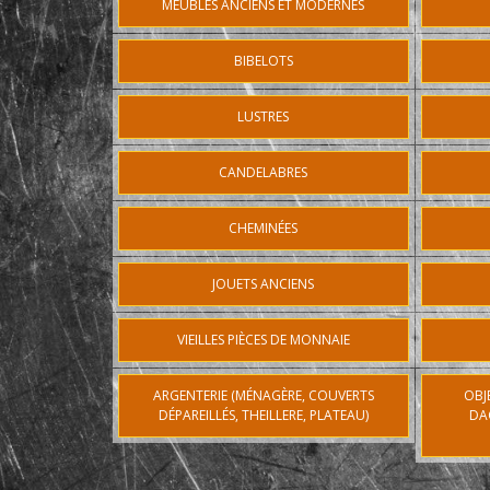
MEUBLES ANCIENS ET MODERNES
BIBELOTS
LUSTRES
CANDELABRES
CHEMINÉES
JOUETS ANCIENS
VIEILLES PIÈCES DE MONNAIE
ARGENTERIE (MÉNAGÈRE, COUVERTS
OBJ
DÉPAREILLÉS, THEILLERE, PLATEAU)
DA