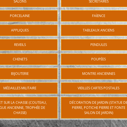
SALONS
SECRÉTAIRES
PORCELAINE
FAÏENCE
APPLIQUES
TABLEAUX ANCIENS
REVEILS
PENDULES
CHENETS
POUPÉES
BIJOUTERIE
MONTRE ANCIENNES
MÉDAILLES MILITAIRE
VIEILLES CARTES POSTALES
ET SUR LA CHASSE (COUTEAU,
DÉCORATION DE JARDIN (STATUE D
GUE ANCIENNE, TROPHÉE DE
PIERRE, POTICHE PIERRE ET FONTE
CHASSE)
SALON DE JARDIN)