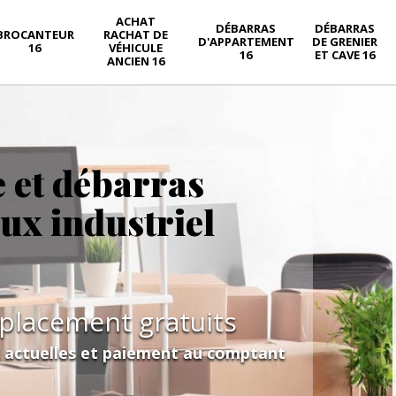
ACHAT
DÉBARRAS
DÉBARRAS
BROCANTEUR
RACHAT DE
D'APPARTEMENT
DE GRENIER
16
VÉHICULE
16
ET CAVE 16
ANCIEN 16
e et débarras
aux industriel
éplacement gratuits
s actuelles et paiement au comptant