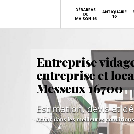
DÉBARRAS
ANTIQUAIRE
DE
16
MAISON 16
Entreprise vidag
entreprise et loc
Messeux 16700
Estimation, devis et d
Achat dans les meilleures condition