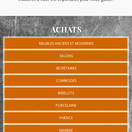
ACHATS
MEUBLES ANCIENS ET MODERNES
SALONS
SECRÉTAIRES
COMMODES
BIBELOTS
PORCELAINE
FAÏENCE
MARBRE