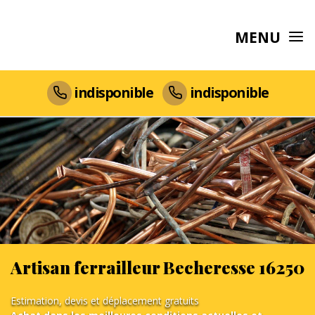
MENU
indisponible
indisponible
Artisan ferrailleur Becheresse 16250
Estimation, devis et déplacement gratuits