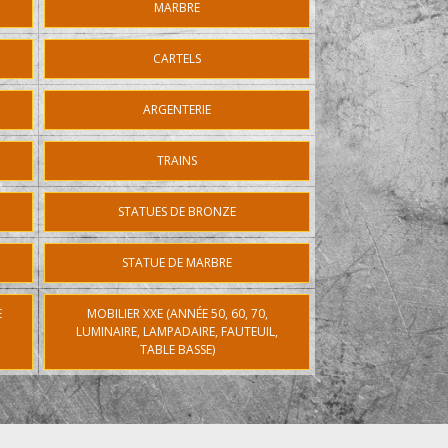
MARBRE
CARTELS
ARGENTERIE
TRAINS
STATUES DE BRONZE
STATUE DE MARBRE
E
MOBILIER XXE (ANNÉE 50, 60, 70,
LUMINAIRE, LAMPADAIRE, FAUTEUIL,
TABLE BASSE)