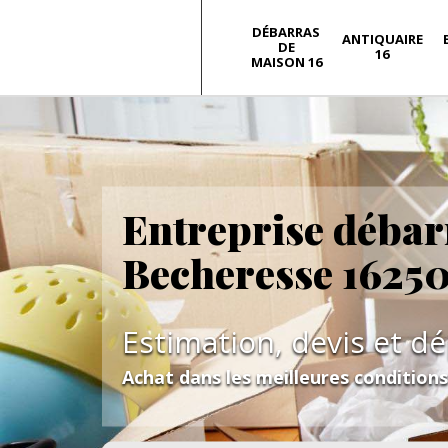
DÉBARRAS
ANTIQUAIRE
DE
16
MAISON 16
Entreprise débar
Becheresse 1625
Estimation, devis et d
Achat dans les meilleures condition