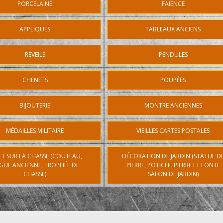
PORCELAINE
FAÏENCE
APPLIQUES
TABLEAUX ANCIENS
REVEILS
PENDULES
CHENETS
POUPÉES
BIJOUTERIE
MONTRE ANCIENNES
MÉDAILLES MILITAIRE
VIEILLES CARTES POSTALES
ET SUR LA CHASSE (COUTEAU,
DÉCORATION DE JARDIN (STATUE D
GUE ANCIENNE, TROPHÉE DE
PIERRE, POTICHE PIERRE ET FONTE
CHASSE)
SALON DE JARDIN)