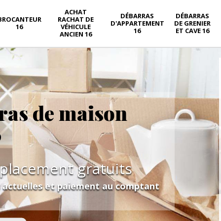
ACHAT
DÉBARRAS
DÉBARRAS
BROCANTEUR
RACHAT DE
D'APPARTEMENT
DE GRENIER
16
VÉHICULE
16
ET CAVE 16
ANCIEN 16
ras de maison
0
éplacement gratuits
s actuelles et paiement au comptant