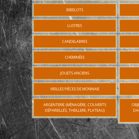
BIBELOTS
LUSTRES
CANDELABRES
CHEMINÉES
JOUETS ANCIENS
VIEILLES PIÈCES DE MONNAIE
ARGENTERIE (MÉNAGÈRE, COUVERTS
OBJ
DÉPAREILLÉS, THEILLERE, PLATEAU)
DA