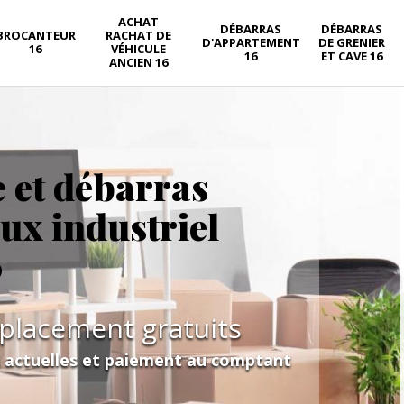
ACHAT
DÉBARRAS
DÉBARRAS
BROCANTEUR
RACHAT DE
D'APPARTEMENT
DE GRENIER
16
VÉHICULE
16
ET CAVE 16
ANCIEN 16
e et débarras
aux industriel
0
éplacement gratuits
s actuelles et paiement au comptant