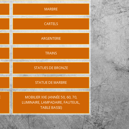
MARBRE
CARTELS
ARGENTERIE
TRAINS
STATUES DE BRONZE
STATUE DE MARBRE
E
MOBILIER XXE (ANNÉE 50, 60, 70,
LUMINAIRE, LAMPADAIRE, FAUTEUIL,
TABLE BASSE)